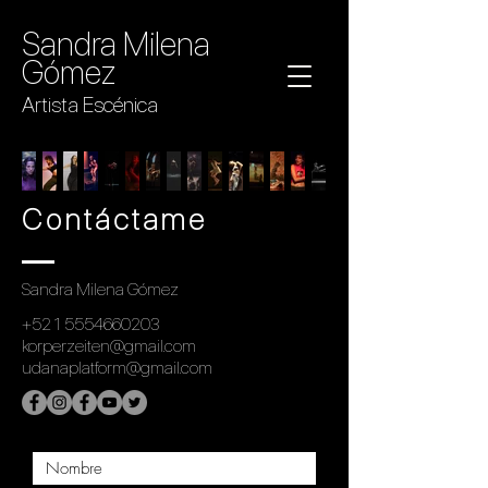
Sandra Milena
Gómez
Artista Escénica
Contáctame
Sandra Milena Gómez
+52 1 5554660203
korperzeiten@gmail.com
udanaplatform@gmail.com